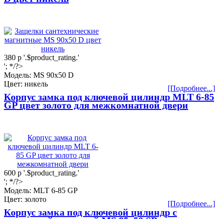
380
р
'.$product_rating.'
'; */?>
Модель: МS 90x50 D
Цвет: никель
[Подробнее...]
Корпус замка под ключевой цилиндр MLT 6-85
GP цвет золото для межкомнатной двери
600
р
'.$product_rating.'
'; */?>
Модель: MLT 6-85 GP
Цвет: золото
[Подробнее...]
Корпус замка под ключевой цилиндр с