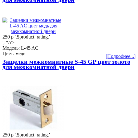
250
р
'.$product_rating.'
'; */?>
Модель: L-45 AC
Цвет: медь
[Подробнее...]
Защелки межкомнатные S-45 GP цвет золото
для межкомнатной двери
250
р
'.$product_rating.'