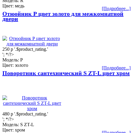
Модель: R
Цвет: медь
[Подробнее...]
Отюойник Р цвет золото для межкомнатной
двери
250
р
'.$product_rating.'
'; */?>
Модель: Р
Цвет: золото
[Подробнее...]
Поворотник сантехнический S ZT-L цвет хром
480
р
'.$product_rating.'
'; */?>
Модель: S ZT-L
Цвет: хром
[Подробнее...]