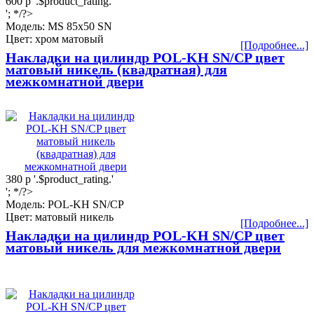
600
р
'.$product_rating.'
'; */?>
Модель: МS 85x50 SN
Цвет: хром матовый
[Подробнее...]
Накладки на цилиндр POL-KH SN/CP цвет
матовый никель (квадратная) для
межкомнатной двери
380
р
'.$product_rating.'
'; */?>
Модель: POL-KH SN/CP
Цвет: матовый никель
[Подробнее...]
Накладки на цилиндр POL-KH SN/CP цвет
матовый никель для межкомнатной двери