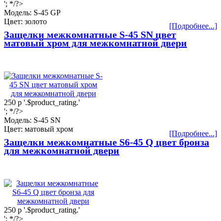
'; */?>
Модель: S-45 GP
Цвет: золото
[Подробнее...]
Защелки межкомнатные S-45 SN цвет
матовый хром для межкомнатной двери
250
р
'.$product_rating.'
'; */?>
Модель: S-45 SN
Цвет: матовый хром
[Подробнее...]
Защелки межкомнатные S6-45 Q цвет бронза
для межкомнатной двери
250
р
'.$product_rating.'
'; */?>