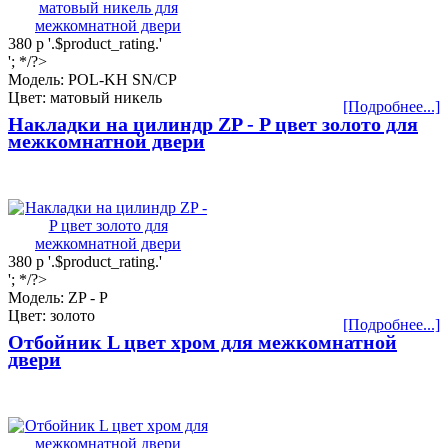
380
р
'.$product_rating.'
'; */?>
Модель: POL-KH SN/CP
Цвет: матовый никель
[Подробнее...]
Накладки на цилиндр ZP - P цвет золото для
межкомнатной двери
380
р
'.$product_rating.'
'; */?>
Модель: ZP - P
Цвет: золото
[Подробнее...]
Отбойник L цвет хром для межкомнатной
двери