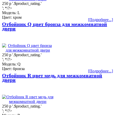
250
р
'.$product_rating.'
'; */?>
Модель: L
Цвет: хром
[Подробнее...]
Отбойник Q цвет бронза для межкомнатной
двери
250
р
'.$product_rating.'
'; */?>
Модель: Q
Цвет: бронза
[Подробнее...]
Отбойник R цвет медь для межкомнатной
двери
250
р
'.$product_rating.'
'; */?>