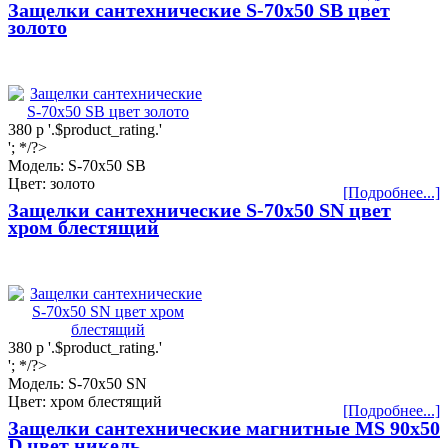
Защелки сантехнические S-70х50 SB цвет
золото
380
р
'.$product_rating.'
'; */?>
Модель: S-70х50 SB
Цвет: золото
[Подробнее...]
Защелки сантехнические S-70х50 SN цвет
хром блестящий
380
р
'.$product_rating.'
'; */?>
Модель: S-70х50 SN
Цвет: хром блестящий
[Подробнее...]
Защелки сантехнические магнитные МS 90x50
D цвет никель