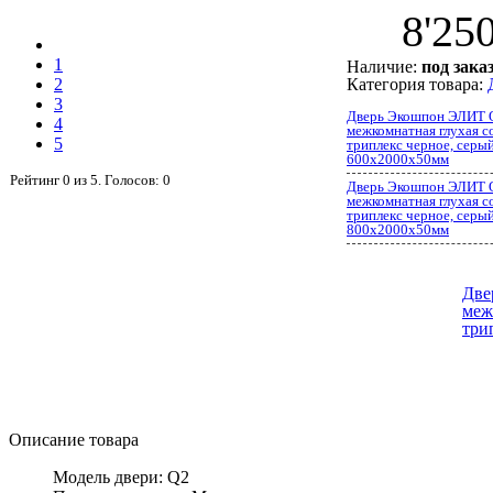
8'25
1
Наличие:
под зака
2
Категория товара:
3
Дверь Экошпон ЭЛИТ 
4
межкомнатная глухая с
5
триплекс черное, серый
600x2000x50мм
Рейтинг
0
из
5
. Голосов:
0
Дверь Экошпон ЭЛИТ 
межкомнатная глухая с
триплекс черное, серый
800x2000x50мм
Две
меж
три
Описание товара
Модель двери: Q2