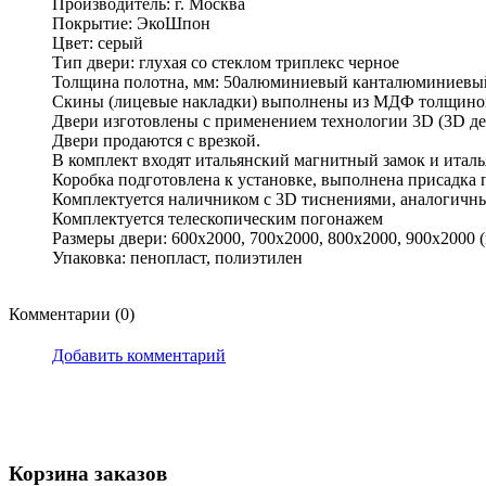
Производитель: г. Москва
Покрытие: ЭкоШпон
Цвет: серый
Тип двери: глухая со стеклом триплекс черное
Толщина полотна, мм: 50алюминиевый канталюминиевы
Скины (лицевые накладки) выполнены из МДФ толщиной 8
Двери изготовлены с применением технологии 3D (3D де
Двери продаются с врезкой.
В комплект входят итальянский магнитный замок и италь
Коробка подготовлена к установке, выполнена присадка п
Комплектуется наличником с 3D тиснениями, аналогичн
Комплектуется телескопическим погонажем
Размеры двери: 600x2000, 700x2000, 800x2000, 900x2000 (
Упаковка: пенопласт, полиэтилен
Комментарии (0)
Добавить комментарий
Корзина заказов