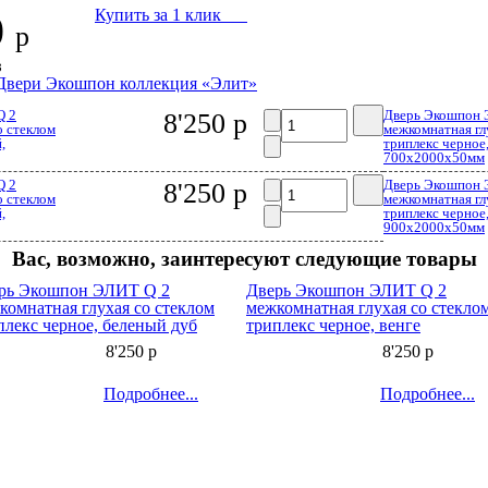
Купить за 1 клик
0
р
з
Двери Экошпон коллекция «Элит»
Q 2
Дверь Экошпон 
8'250 р
о стеклом
межкомнатная гл
,
триплекс черное,
700x2000x50мм
Q 2
Дверь Экошпон 
8'250 р
о стеклом
межкомнатная гл
,
триплекс черное,
900x2000x50мм
Вас, возможно, заинтересуют следующие товары
рь Экошпон ЭЛИТ Q 2
Дверь Экошпон ЭЛИТ Q 2
комнатная глухая со стеклом
межкомнатная глухая со стекло
плекс черное, беленый дуб
триплекс черное, венге
8'250 р
8'250 р
Подробнее...
Подробнее...