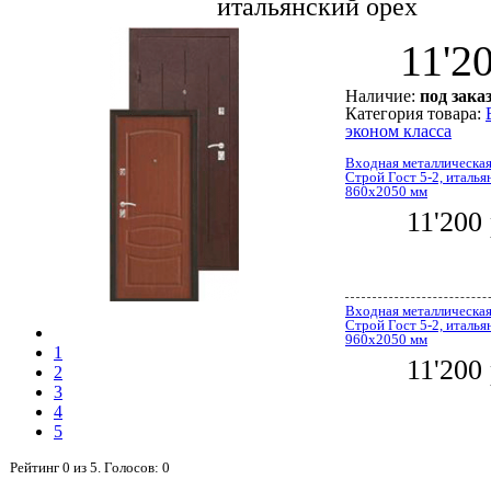
итальянский орех
11'2
Наличие:
под зака
Категория товара:
эконом класса
Входная металлическая
Строй Гост 5-2, италья
860x2050 мм
11'200
Входная металлическая
Строй Гост 5-2, италья
960x2050 мм
1
11'200
2
3
4
5
Рейтинг
0
из
5
. Голосов:
0