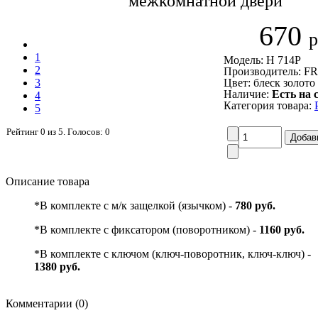
межкомнатной двери
670
р
1
Модель: Н 714P
2
Производитель: 
3
Цвет: блеск золото
Наличие:
Есть на 
4
Категория товара:
5
Рейтинг
0
из
5
. Голосов:
0
Описание товара
*В комплекте с м/к защелкой (язычком) -
780 руб.
*В комплекте с фиксатором (поворотником) -
1160 руб.
*В комплекте с ключом (ключ-поворотник, ключ-ключ) -
1380 руб.
Комментарии (0)