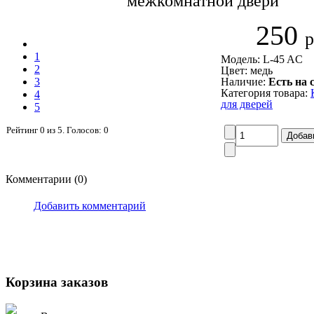
межкомнатной двери
250
р
1
Модель: L-45 AC
2
Цвет: медь
3
Наличие:
Есть на 
Категория товара:
4
для дверей
5
Рейтинг
0
из
5
. Голосов:
0
Комментарии (0)
Добавить комментарий
Корзина заказов