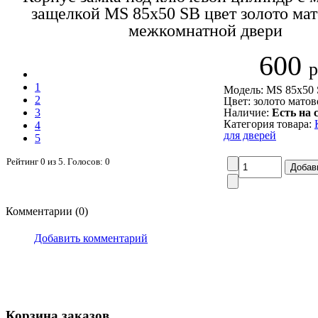
защелкой МS 85x50 SB цвет золото мат
межкомнатной двери
600
р
1
Модель: МS 85x50
2
Цвет: золото матов
3
Наличие:
Есть на 
Категория товара:
4
для дверей
5
Рейтинг
0
из
5
. Голосов:
0
Комментарии (0)
Добавить комментарий
Корзина заказов