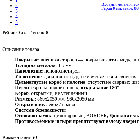
Входная металлическ
2
Гарда 8 мм, венге, 8
3
4
5
Рейтинг
0
из
5
. Голосов:
0
Описание товара
Покрытие
: внешняя сторона — покрытие антик медь, вн
Толщина металла
: 1,5 мм
Наполнение
: пенополистирол
Уплотнение
: двойной контур, не изменяет свои свойств
Цельногнутые короб и полотно
, отсутствие сварных шв
Петли
: евро на подшипниках,
открывание 180°
Короб
: открытый, не утепленный
Размеры
: 860х2050 мм, 960х2050 мм
Открывание
: левое / правое
Система безопасности:
Основной замок:
цилиндровый, BORDER
, Дополнител
Противосъёмные штыри
препятствуют взлому двери 
Комментарии (0)