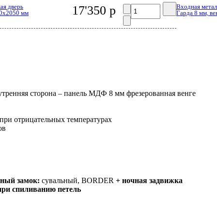
ая дверь
Входная метал
17'350 р
60x2050 мм
Гарда 8 мм, ве
утренняя сторона – панель МДФ 8 мм фрезерованная венге
а при отрицательных температурах
ов
ьный замок:
сувальный, BORDER
+ ночная задвижка
при спиливанию петель