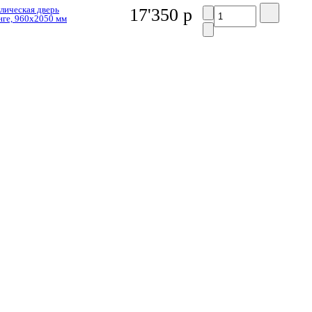
лическая дверь
17'350 р
нге, 960x2050 мм